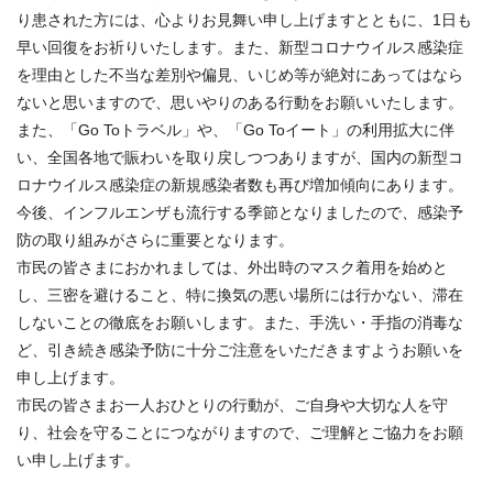
り患された方には、心よりお見舞い申し上げますとともに、1日も
早い回復をお祈りいたします。また、新型コロナウイルス感染症
を理由とした不当な差別や偏見、いじめ等が絶対にあってはなら
ないと思いますので、思いやりのある行動をお願いいたします。
また、「Go Toトラベル」や、「Go Toイート」の利用拡大に伴
い、全国各地で賑わいを取り戻しつつありますが、国内の新型コ
ロナウイルス感染症の新規感染者数も再び増加傾向にあります。
今後、インフルエンザも流行する季節となりましたので、感染予
防の取り組みがさらに重要となります。
市民の皆さまにおかれましては、外出時のマスク着用を始めと
し、三密を避けること、特に換気の悪い場所には行かない、滞在
しないことの徹底をお願いします。また、手洗い・手指の消毒な
ど、引き続き感染予防に十分ご注意をいただきますようお願いを
申し上げます。
市民の皆さまお一人おひとりの行動が、ご自身や大切な人を守
り、社会を守ることにつながりますので、ご理解とご協力をお願
い申し上げます。